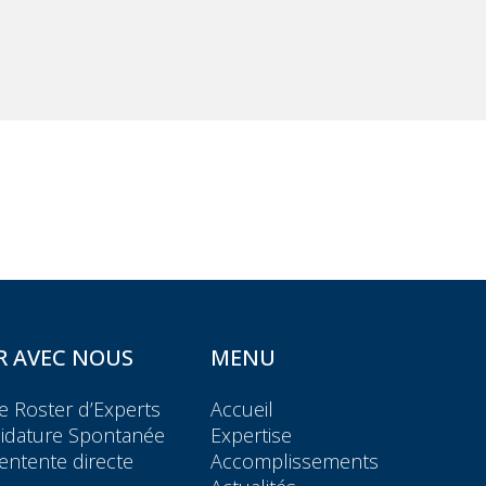
R AVEC NOUS
MENU
e Roster d’Experts
Accueil
didature Spontanée
Expertise
entente directe
Accomplissements