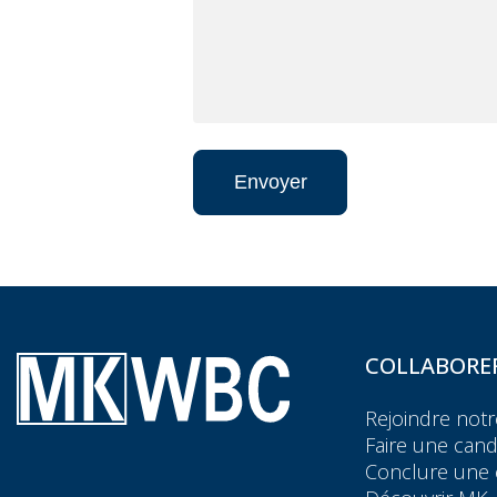
Envoyer
COLLABORE
Rejoindre notr
Faire une can
Conclure une 