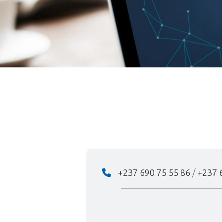
+237 690 75 55 86
/
+237 